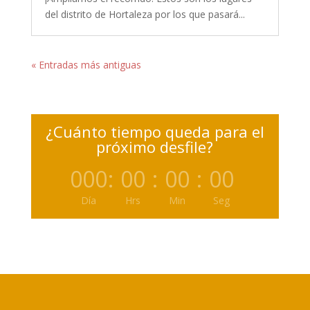
del distrito de Hortaleza por los que pasará...
« Entradas más antiguas
¿Cuánto tiempo queda para el
próximo desfile?
000
:
00
:
00
:
00
Día
Hrs
Min
Seg